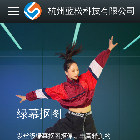
杭州蓝松科技有限公司
绿幕抠图
发丝级绿幕抠图抠像，丰富精美的