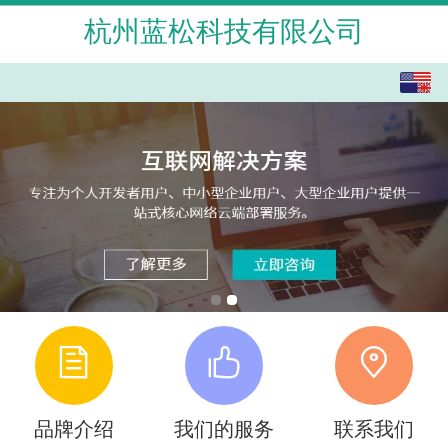
杭州蓝松科技有限公司
English
中文
品牌介绍
我们的服务
联系我们